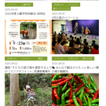
イベント
土曜学校
お知らせ
イベント
森のイバーショ
2025.09.03
2026年度土曜学校体験会・説明会
2025.09.03
9月の森のイバーショ
お知らせ
イベント
講座
イベント
お知らせ
園の日常
2025.09.02
2025.08.03
講座「子どもの遊び場を運営する上で
🎭 みんなで観るからもっと楽しい！夏
のリスクマネジメント」受講者募集中
の親子観劇会