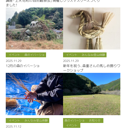
講座「上天花町の自然観察会」開催し
クリスマスリースづくり
ました！
イベント
森のイバーショ
イベント
みんなde里山体験
2025.11.29
2025.11.29
12月の森のイバーショ
新年を祝う、森重さんの馬しめ飾りワ
ークショップ
イベント
みんなde里山体験
森のイバーショ
お知らせ
イベント
2025.11.12