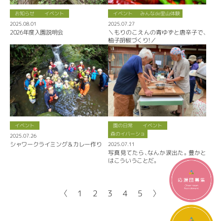
お知らせ
イベント
イベント
みんなde里山体験
2025.08.01
2025.07.27
2026年度入園説明会
＼もりのこえんの青ゆずと唐辛子で、
柚子胡椒づくり！／
イベント
園の日常
イベント
森のイバーショ
2025.07.26
シャワークライミング＆カレー作り
2025.07.11
写真見てたら、なんか涙出た。豊かと
はこういうことだ。
〈
1
2
3
4
5
〉