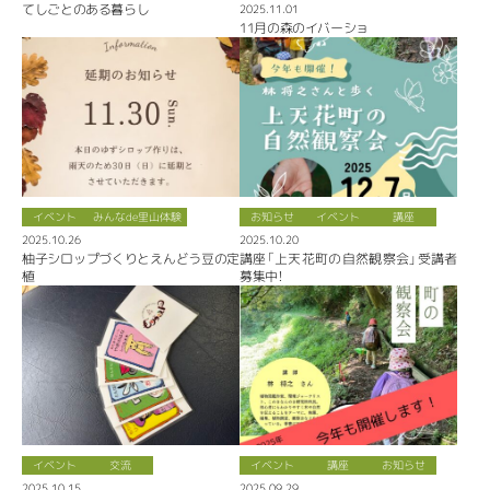
てしごとのある暮らし
2025.11.01
11月の森のイバーショ
イベント
みんなde里山体験
お知らせ
イベント
講座
2025.10.26
2025.10.20
柚子シロップづくりとえんどう豆の定
講座「上天花町の自然観察会」受講者
植
募集中！
イベント
交流
イベント
講座
お知らせ
2025.10.15
2025.09.29