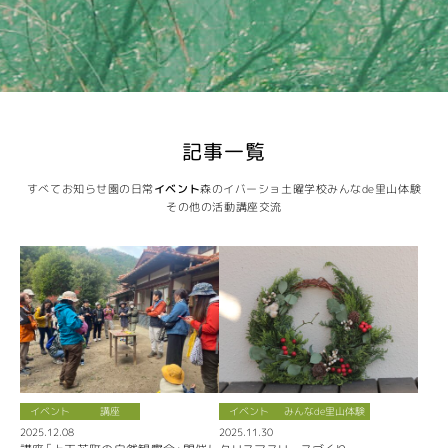
記事一覧
すべて
お知らせ
園の日常
イベント
森のイバーショ
土曜学校
みんなde里山体験
その他の活動
講座
交流
イベント
講座
イベント
みんなde里山体験
2025.12.08
2025.11.30