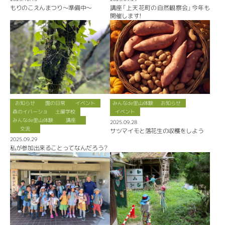
もりのこえんまつり〜準備中〜
講座「上天花町の自然観察会」今年も
開催します！
お知らせ
園の日常
イベント
みんなde里山体験
お知らせ
森のイバーショ
土曜学校
イベント
みんなde里山体験
講座
2025.09.28
交流
サツマイモと落花生の収穫をしよう
2025.09.29
私が参加出来ることってなんだろう？